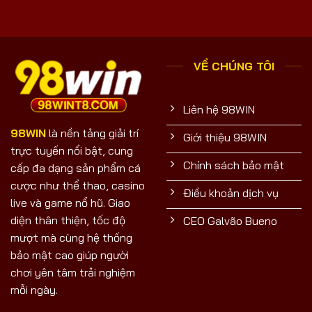
kinh
Roulette
nghiệm
98WIN
đặt
thắng
cược
lớn
mới
từ
nhất
VỀ CHÚNG TÔI
các
cao
thủ
Liên hệ 98WIN
98WIN
là nền tảng giải trí
Giới thiệu 98WIN
trực tuyến nổi bật, cung
Chính sách bảo mật
cấp đa dạng sản phẩm cá
cược như thể thao, casino
Điều khoản dịch vụ
live và game nổ hũ. Giao
diện thân thiện, tốc độ
CEO Galvão Bueno
mượt mà cùng hệ thống
bảo mật cao giúp người
chơi yên tâm trải nghiệm
mỗi ngày.