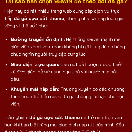
Tại sao nên chọn 98WIN để theo dõi đá gà?
Hiện nay có rất nhiều trang web cung cấp dịch vụ trực
tiếp
đá gà cựa sắt thomo
, nhưng nhà cái này luôn giữ
vững vị thế số 1 nhờ:
Đường truyền ổn định:
Hệ thống server mạnh mẽ
giúp việc xem livestream không bị giật, lag dù có hàng
chục nghìn người truy cập cùng lúc.
Giao diện trực quan:
Các nút đặt cược được thiết
kế đơn giản, dễ sử dụng ngay cả với người mới bắt
đầu.
Khuyến mãi hấp dẫn:
Thường xuyên có các chương
trình hoàn trả tiền cược đá gà không giới hạn cho hội
viên.
Trải nghiệm
đá gà cựa sắt thomo
sẽ trở nên trọn vẹn
hơn khi bạn biết rằng mọi giao dịch nạp rút của mình đều
được xử lý nhanh chóng trong vòng 3-5 phút.