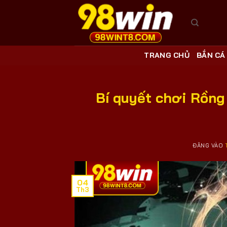
Bỏ
qua
nội
dung
TRANG CHỦ
BẮN CÁ
Bí quyết chơi Rồng
ĐĂNG VÀO
04
Th3