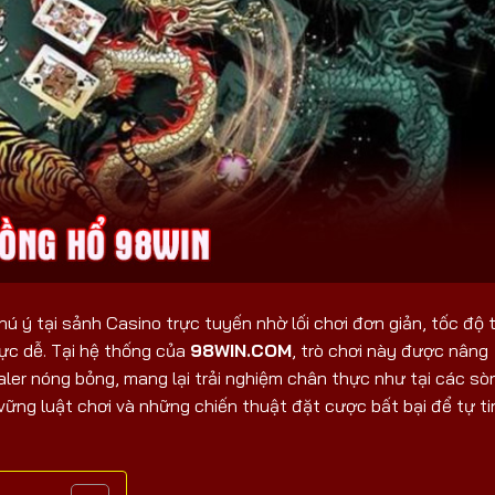
ú ý tại sảnh Casino trực tuyến nhờ lối chơi đơn giản, tốc độ 
ực dễ. Tại hệ thống của
98WIN.COM
, trò chơi này được nâng
aler nóng bỏng, mang lại trải nghiệm chân thực như tại các sò
 vững luật chơi và những chiến thuật đặt cược bất bại để tự ti