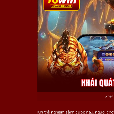
Khái 
Khi trải nghiệm sảnh cược này, người chơi