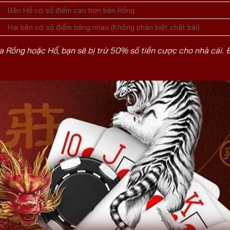
Bên Hổ có số điểm cao hơn bên Rồng.
Hai bên có số điểm bằng nhau (Không phân biệt chất bài).
a Rồng hoặc Hổ, bạn sẽ bị trừ 50% số tiền cược cho nhà cái. 