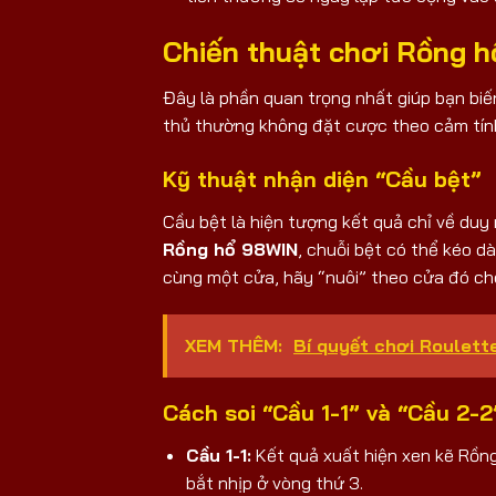
Chiến thuật chơi Rồng 
Đây là phần quan trọng nhất giúp bạn biế
thủ thường không đặt cược theo cảm tính
Kỹ thuật nhận diện “Cầu bệt”
Cầu bệt là hiện tượng kết quả chỉ về duy 
Rồng hổ 98WIN
, chuỗi bệt có thể kéo dà
cùng một cửa, hãy “nuôi” theo cửa đó ch
XEM THÊM:
Bí quyết chơi Roulett
Cách soi “Cầu 1-1” và “Cầu 2-2
Cầu 1-1:
Kết quả xuất hiện xen kẽ Rồng 
bắt nhịp ở vòng thứ 3.