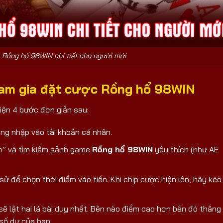
t Rồng hổ 98WIN chi tiết cho người mới
am gia đặt cược Rồng hổ 98WIN
iện 4 bước đơn giản sau:
ăng nhập vào tài khoản cá nhân.
n” và tìm kiếm sảnh game
Rồng hổ 98WIN
yêu thích (như AE
ử để chọn thời điểm vào tiền. Khi chip cược hiện lên, hãy kéo
ẽ lật hai lá bài duy nhất. Bên nào điểm cao hơn bên đó thắng
số dư của bạn.