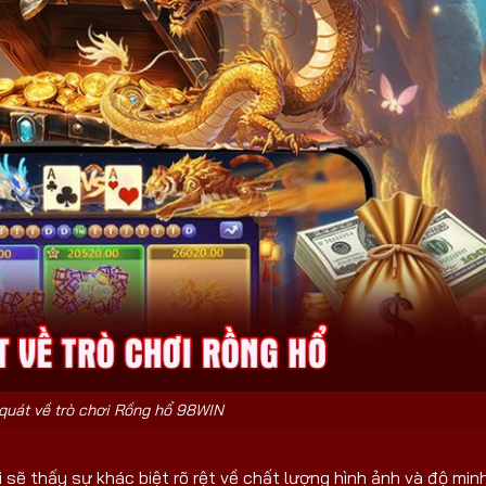
quát về trò chơi Rồng hổ 98WIN
 sẽ thấy sự khác biệt rõ rệt về chất lượng hình ảnh và độ min