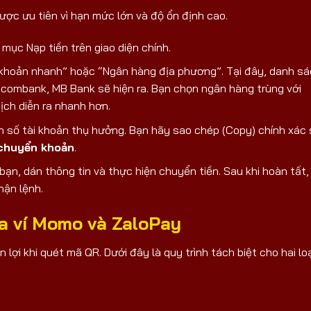
ợc ưu tiên vì hạn mức lớn và độ ổn định cao.
ục Nạp tiền trên giao diện chính.
hoản nhanh” hoặc “Ngân hàng địa phương”. Tại đây, danh sá
ombank, MB Bank sẽ hiện ra. Bạn chọn ngân hàng trùng với
ch diễn ra nhanh hơn.
in số tài khoản thụ hưởng. Bạn hãy sao chép (Copy) chính xác 
chuyển khoản
.
n, dán thông tin và thực hiện chuyển tiền. Sau khi hoàn tất,
hận lệnh.
a ví Momo và ZaloPay
 lợi khi quét mã QR. Dưới đây là quy trình tách biệt cho hai loạ