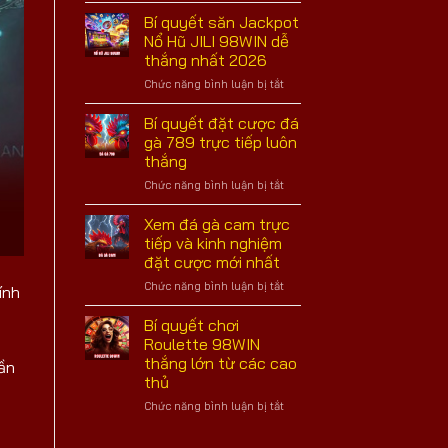
thuật
Bí quyết săn Jackpot
săn
Nổ Hũ JILI 98WIN dễ
Jackpot
thắng nhất 2026
Nổ
ở
Chức năng bình luận bị tắt
hũ
Bí
MG
quyết
rinh
Bí quyết đặt cược đá
săn
quà
gà 789 trực tiếp luôn
Jackpot
cực
thắng
Nổ
lớn
ở
Chức năng bình luận bị tắt
Hũ
mới
Bí
JILI
nhất
quyết
98WIN
Xem đá gà cam trực
đặt
dễ
tiếp và kinh nghiệm
cược
thắng
đặt cược mới nhất
đá
nhất
ở
Chức năng bình luận bị tắt
gà
2026
ính
Xem
789
đá
trực
Bí quyết chơi
gà
tiếp
Roulette 98WIN
cam
luôn
thắng lớn từ các cao
ần
trực
thắng
thủ
tiếp
và
ở
Chức năng bình luận bị tắt
kinh
Bí
nghiệm
quyết