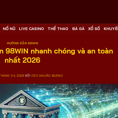
NỔ NŨ
LIVE CASINO
THỂ THAO
ĐÁ GÀ
XỔ SỐ
KHUYẾ
HƯỚNG DẪN 98WIN
n 98WIN nhanh chóng và an toàn
nhất 2026
THÁNG 3 4, 2026
BỞI
CEO GALVÃO BUENO