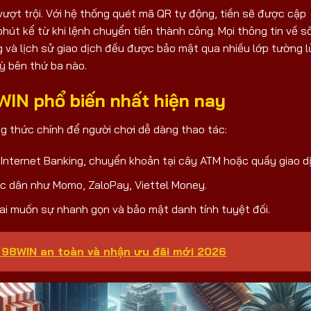
ượt trội. Với hệ thống quét mã QR tự động, tiền sẽ được cập
phút kể từ khi lệnh chuyển tiền thành công. Mọi thông tin về s
 và lịch sử giao dịch đều được bảo mật qua nhiều lớp tường l
ỳ bên thứ ba nào.
IN phổ biến nhất hiện nay
g thức chính để người chơi dễ dàng thao tác:
nternet Banking, chuyển khoản tại cây ATM hoặc quầy giao dị
 dân như Momo, ZaloPay, Viettel Money.
i muốn sự nhanh gọn và bảo mật danh tính tuyệt đối.
98WIN an toàn và nhận ưu đãi mới 2026