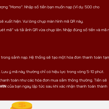
tượng “Momo”. Nhập số tiền bạn muốn nạp (Ví dụ: 500 cho
ẽ xuất hiện.
Vui lòng chụp màn hình mã QR này.
t mã” và tải ảnh QR vừa chụp lên. Nhập đúng số tiền và mã n
trong sảnh nạp. Hệ thống sẽ tạo một hóa đơn thanh toán tạ
 Lưu ý mã này thường chỉ có hiệu lực trong vòng 5-10 phút.
 thanh toán như các hóa đơn mua sắm thông thường. Tiền sẽ
WIN
của bạn ngay lập tức sau khi xác nhận thanh toán thành