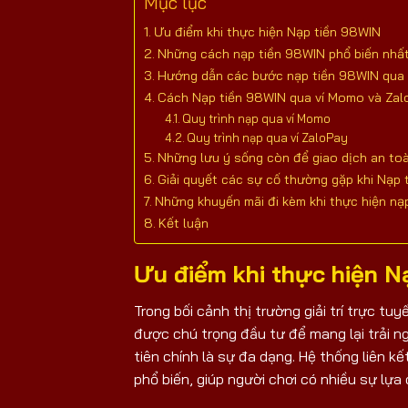
Mục lục
Ưu điểm khi thực hiện Nạp tiền 98WIN
Những cách nạp tiền 98WIN phổ biến nhất
Hướng dẫn các bước nạp tiền 98WIN qua
Cách Nạp tiền 98WIN qua ví Momo và Zal
Quy trình nạp qua ví Momo
Quy trình nạp qua ví ZaloPay
Những lưu ý sống còn để giao dịch an to
Giải quyết các sự cố thường gặp khi Nạp
Những khuyến mãi đi kèm khi thực hiện nạp
Kết luận
Ưu điểm khi thực hiện N
Trong bối cảnh thị trường giải trí trực t
được chú trọng đầu tư để mang lại trải n
tiên chính là sự đa dạng.
Hệ thống liên kế
phổ biến, giúp người chơi có nhiều sự lựa