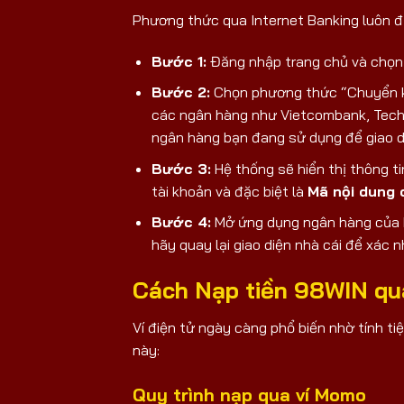
Phương thức qua Internet Banking luôn đư
Bước 1:
Đăng nhập trang chủ và chọn m
Bước 2:
Chọn phương thức “Chuyển k
các ngân hàng như Vietcombank, Techc
ngân hàng bạn đang sử dụng để giao dị
Bước 3:
Hệ thống sẽ hiển thị thông t
tài khoản và đặc biệt là
Mã nội dung 
Bước 4:
Mở ứng dụng ngân hàng của bạ
hãy quay lại giao diện nhà cái để xác n
Cách Nạp tiền 98WIN qu
Ví điện tử ngày càng phổ biến nhờ tính tiện
này:
Quy trình nạp qua ví Momo