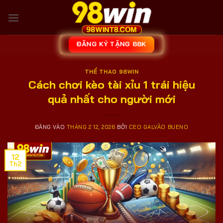
Bỏ
qua
nội
dung
ĐĂNG KÝ TẶNG 88K
THỂ THAO 98WIN
Cách chơi kèo tài xỉu 1 trái hiệu
quả nhất cho người mới
ĐĂNG VÀO
THÁNG 2 12, 2026
BỞI
CEO GALVÃO BUENO
12
Th2