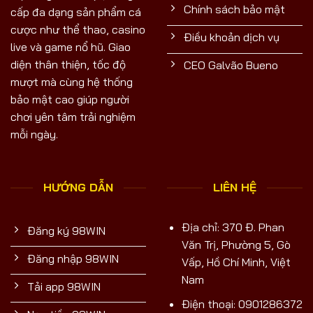
Chính sách bảo mật
cấp đa dạng sản phẩm cá
cược như thể thao, casino
Điều khoản dịch vụ
live và game nổ hũ. Giao
diện thân thiện, tốc độ
CEO Galvão Bueno
mượt mà cùng hệ thống
bảo mật cao giúp người
chơi yên tâm trải nghiệm
mỗi ngày.
HƯỚNG DẪN
LIÊN HỆ
Địa chỉ: 370 Đ. Phan
Đăng ký 98WIN
Văn Trị, Phường 5, Gò
Đăng nhập 98WIN
Vấp, Hồ Chí Minh, Việt
Nam
Tải app 98WIN
Điện thoại: 0901286372