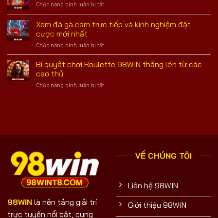
ở
Chức năng bình luận bị tắt
Jackpot
quà
Bí
Nổ
cực
quyết
Xem đá gà cam trực tiếp và kinh nghiệm đặt
Hũ
lớn
đặt
JILI
cược mới nhất
mới
cược
98WIN
nhất
ở
Chức năng bình luận bị tắt
đá
dễ
Xem
gà
thắng
đá
789
Bí quyết chơi Roulette 98WIN thắng lớn từ các
nhất
gà
trực
cao thủ
2026
cam
tiếp
ở
Chức năng bình luận bị tắt
trực
luôn
Bí
tiếp
thắng
quyết
và
chơi
kinh
Roulette
nghiệm
98WIN
đặt
thắng
cược
lớn
mới
từ
nhất
VỀ CHÚNG TÔI
các
cao
thủ
Liên hệ 98WIN
98WIN
là nền tảng giải trí
Giới thiệu 98WIN
trực tuyến nổi bật, cung