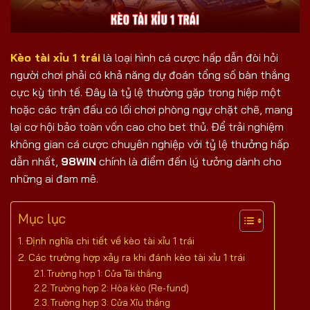
Kèo tài xỉu 1 trái
là loại hình cá cược hấp dẫn đòi hỏi
người chơi phải có khả năng dự đoán tổng số bàn thắng
cực kỳ tinh tế. Đây là tỷ lệ thường gặp trong hiệp một
hoặc các trận đấu có lối chơi phòng ngự chặt chẽ, mang
lại cơ hội bảo toàn vốn cao cho bet thủ. Để trải nghiệm
không gian cá cược chuyên nghiệp với tỷ lệ thưởng hấp
dẫn nhất,
98WIN
chính là điểm đến lý tưởng dành cho
những ai đam mê.
Mục lục
Định nghĩa chi tiết về kèo tài xỉu 1 trái
Các trường hợp xảy ra khi đánh kèo tài xỉu 1 trái
Trường hợp 1: Cửa Tài thắng
Trường hợp 2: Hòa kèo (Re-fund)
Trường hợp 3: Cửa Xỉu thắng