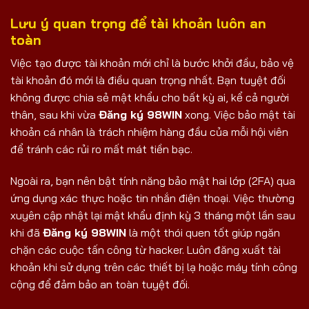
Lưu ý quan trọng để tài khoản luôn an
toàn
Việc tạo được tài khoản mới chỉ là bước khởi đầu, bảo vệ
tài khoản đó mới là điều quan trọng nhất. Bạn tuyệt đối
không được chia sẻ mật khẩu cho bất kỳ ai, kể cả người
thân, sau khi vừa
Đăng ký 98WIN
xong. Việc bảo mật tài
khoản cá nhân là trách nhiệm hàng đầu của mỗi hội viên
để tránh các rủi ro mất mát tiền bạc.
Ngoài ra, bạn nên bật tính năng bảo mật hai lớp (2FA) qua
ứng dụng xác thực hoặc tin nhắn điện thoại. Việc thường
xuyên cập nhật lại mật khẩu định kỳ 3 tháng một lần sau
khi đã
Đăng ký 98WIN
là một thói quen tốt giúp ngăn
chặn các cuộc tấn công từ hacker. Luôn đăng xuất tài
khoản khi sử dụng trên các thiết bị lạ hoặc máy tính công
cộng để đảm bảo an toàn tuyệt đối.