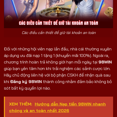
Các điều cần thiết để giữ tài khoản an toàn
Đối với những hội viên nạp lần đầu, nhà cái thường xuyên
áp dụng ưu đãi nạp 1 tặng 1 (khuyến mãi 100%). Ngoài ra,
chương trình hoàn trả không giới hạn mỗi ngày tại
98WIN
giúp bạn yên tâm hơn khi trải nghiệm các sảnh cược lớn.
Hãy chủ động liên hệ với bộ phận CSKH để nhận quà sau
khi
Đăng ký 98WIN
thành công nhằm đảm bảo không bỏ
sót bất kỳ quyền lợi nào.
XEM THÊM:
Hướng dẫn Nạp tiền 98WIN nhanh
chóng và an toàn nhất 2026