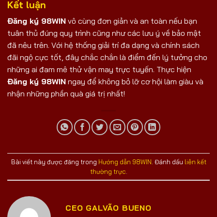
Kết luận
Đăng ký 98WIN
vô cùng đơn giản và an toàn nếu bạn
tuân thủ đúng quy trình cũng như các lưu ý về bảo mật
đã nêu trên. Với hệ thống giải trí đa dạng và chính sách
đãi ngộ cực tốt, đây chắc chắn là điểm đến lý tưởng cho
những ai đam mê thử vận may trực tuyến. Thực hiện
Đăng ký 98WIN
ngay để không bỏ lỡ cơ hội làm giàu và
nhận những phần quà giá trị nhất!
Bài viết này được đăng trong
Hướng dẫn 98WIN
. Đánh dấu
liên kết
thường trực
.
CEO GALVÃO BUENO