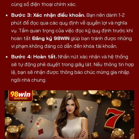
cùng số điện thoại chính xác.
Bước 3: Xác nhận điều khoản.
Bạn nên dành 1-2
phút để đọc qua các quy định về quyền lợi và nghĩa
vụ. Tầm quan trọng của việc đọc kỹ quy định trước khi
hoàn tất
Đăng ký 98WIN
giúp bạn tránh được những
vi phạm không đáng có dẫn đến khóa tài khoản.
Bước 4: Hoàn tất.
Nhấn nút xác nhận và hệ thống
sẽ tự động phê duyệt trong giây lát. Nếu thông tin hợp
lệ, bạn sẽ nhận được thông báo chúc mừng gia nhập
ngôi nhà chung.