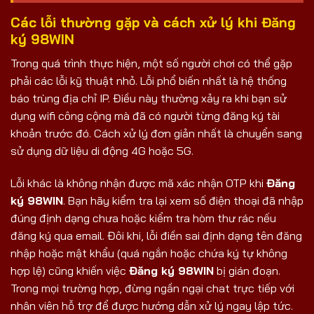
Các lỗi thường gặp và cách xử lý khi Đăng
ký 98WIN
Trong quá trình thực hiện, một số người chơi có thể gặp
phải các lỗi kỹ thuật nhỏ. Lỗi phổ biến nhất là hệ thống
báo trùng địa chỉ IP. Điều này thường xảy ra khi bạn sử
dụng wifi công cộng mà đã có người từng đăng ký tài
khoản trước đó. Cách xử lý đơn giản nhất là chuyển sang
sử dụng dữ liệu di động 4G hoặc 5G.
Lỗi khác là không nhận được mã xác nhận OTP khi
Đăng
ký 98WIN
. Bạn hãy kiểm tra lại xem số điện thoại đã nhập
đúng định dạng chưa hoặc kiểm tra hòm thư rác nếu
đăng ký qua email. Đôi khi, lỗi điền sai định dạng tên đăng
nhập hoặc mật khẩu (quá ngắn hoặc chứa ký tự không
hợp lệ) cũng khiến việc
Đăng ký 98WIN
bị gián đoạn.
Trong mọi trường hợp, đừng ngần ngại chat trực tiếp với
nhân viên hỗ trợ để được hướng dẫn xử lý ngay lập tức.