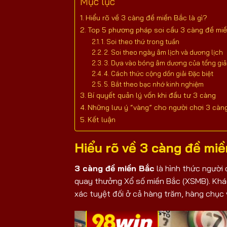
Mục lục
Hiểu rõ về 3 càng đề miền Bắc là gì?
Top 5 phương pháp soi cầu 3 càng đề miề
1. Soi theo thứ trong tuần
2. Soi theo ngày âm lịch và dương lịch
3. Dựa vào bóng âm dương của tổng giải
4. Cách thức cộng dồn giải Đặc biệt
5. Bắt theo bạc nhớ kinh nghiệm
Bí quyết quản lý vốn khi đầu tư 3 càng
Những lưu ý “vàng” cho người chơi 3 càn
Kết luận
Hiểu rõ về 3 càng đề miề
3 càng đề miền Bắc
là hình thức người 
quay thưởng Xổ số miền Bắc (XSMB). Khác
xác tuyệt đối ở cả hàng trăm, hàng chục 