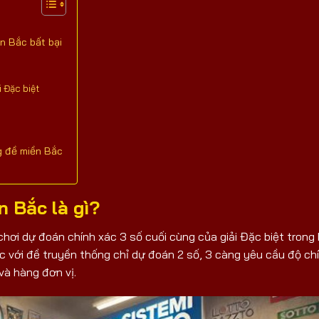
n Bắc bất bại
 Đặc biệt
g đề miền Bắc
n Bắc là gì?
chơi dự đoán chính xác 3 số cuối cùng của giải Đặc biệt trong
 với đề truyền thống chỉ dự đoán 2 số, 3 càng yêu cầu độ ch
và hàng đơn vị.