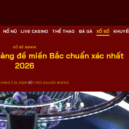
NỔ NŨ
LIVE CASINO
THỂ THAO
ĐÁ GÀ
XỔ SỐ
KHUYẾ
XỔ SỐ 98WIN
 càng đề miền Bắc chuẩn xác nhất
2026
THÁNG 2 13, 2026
BỞI
CEO GALVÃO BUENO