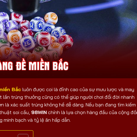
miền Bắc
luôn được coi là đỉnh cao của sự mưu lược và may
t lần trúng thưởng cũng có thể giúp người chơi đổi đời nhanh
lớn là xác suất trúng không hề dễ dàng. Nếu bạn đang tìm kiếm
thuật soi cầu,
98WIN
chính là lựa chọn hàng đầu của cộng đ
g minh bạch và tỷ lệ ăn hấp dẫn.