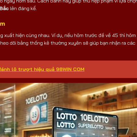
o ngày hôm sau. Cách đánh này giúp thu hẹp phạm vi lựa chọ
 Bắc
lên đáng kể.
ệm
g xuất hiện cùng nhau. Ví dụ, nếu hôm trước đề về 45 thì hôm
theo dõi bảng thống kê thường xuyên sẽ giúp bạn nhận ra các
p đánh lô trượt hiệu quả 98WIN COM